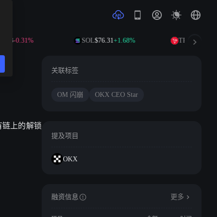
.03
-0.31%
SOL
$76.31
+1.68%
TRX
$0.3293
+0
关联标签
OM 闪崩
OKX CEO Star
所有链上的解锁
提及项目
OKX
融资信息
更多