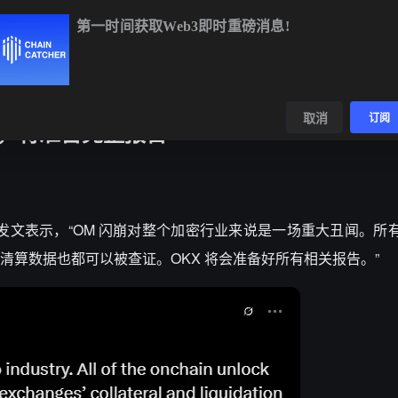
第一时间获取Web3即时重磅消息!
ETH
$1,919.20
-0.05%
BNB
$603.91
+1.52%
XRP
$1
数据
发现
取消
订阅
闻，将准备完整报告
在 X 平台发文表示，“OM 闪崩对整个加密行业来说是一场重大丑闻。
算数据也都可以被查证。OKX 将会准备好所有相关报告。”