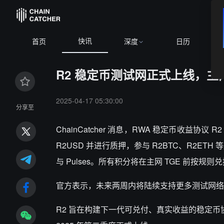
快讯
4,619.69
+0.21%
ETH
$1,909.83
-0.04%
BNB
$592.04
-0
首页
深度
日历
R2 稳定币测试网正式上线，主网
2025-04-17 05:30:00
分享至
ChainCatcher 消息，RWA 稳定币收益协
R2USD 并进行质押，参与 R2BTC、R2ETH 等
与 Pulses。所有积分将在主网 TGE 前按规则兑
官方表示，未来两周内将陆续支持更多测试网络
R2 旨在构建下一代可兑付、真实收益的稳定币