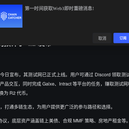
第一时间获取Web3即时重磅消息!
.09%
XRP
$1.01
-2.54%
SOL
$73.30
+0.27%
数据
发现
取消
订阅
预计于 Q2 发布
议 R2 今日宣布，其测试网已正式上线。用户可通过 Discord 领取
产品交互，同时完成 Galxe、Intract 等平台的任务，赚取测试网积分
换为 R2 代币。
，打通多链生态，为用户提供更广泛的参与路径和选择。
协议，底层资产涵盖链上美债、合规 MMF 策略、房地产租金等