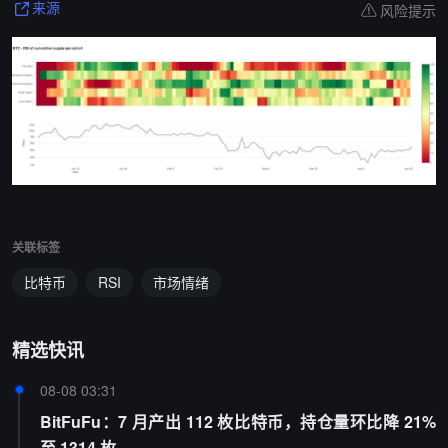
风险提示
来源
关联标签
比特币
RSI
市场情绪
精选快讯
08-08 03:31
BitFuFu：7 月产出 112 枚比特币，持仓量环比降 21%
至 1314 枚