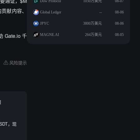
重要通证，$M
Dow Protocol
1050万美元
08-07
内贡献内容、
Global Ledger
--
08-06
JPYC
3800万美元
08-06
te.io 千
MAGNE.AI
264万美元
08-05
风险提示
层
USDT，现