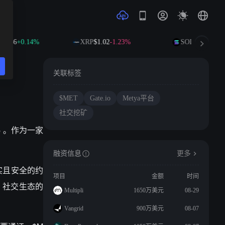
91.46
+0.14%
XRP
$1.02
-1.23%
SOL
$73.51
+1.
关联标签
$MET
Gate.io
Metya平台
社交挖矿
交易 。作为一家
融资信息
更多
真实且安全的约
项目
金额
时间
 社交生态的
Multipli
1650万美元
08-29
Vangrid
900万美元
08-07