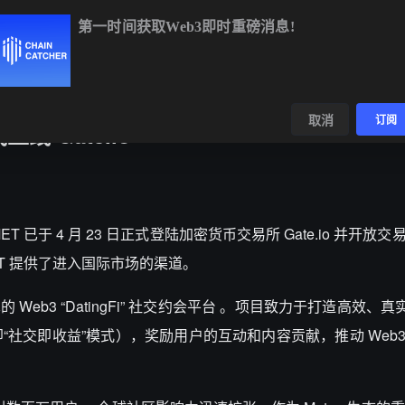
第一时间获取Web3即时重磅消息!
BTC
$64,751.40
+0.60%
ETH
$1,910.72
+0.29%
BNB
$5
数据
发现
取消
订阅
上线 Gate.io
 $MET 已于 4 月 23 日正式登陆加密货币交易所 Gate.io 并开放
MET 提供了进入国际市场的渠道。
 Web3 “DatingFi” 社交约会平台 。项目致力于打造高效、
社交即收益”模式），奖励用户的互动和内容贡献，推动 Web3