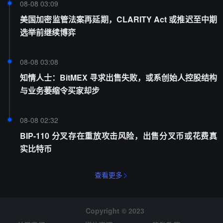
08-08 03:09
美国加密监管法案再延期，CLARITY Act 或推迟至中期
选举前继续博弈
08-08 03:08
知情人士：BitMEX 寻求出售失败，或系创始人控股结构
与业务萎缩令买家却步
08-08 02:32
BIP-110 分叉存在重放攻击风险，出售分叉币或花费真
实比特币
查看更多
Copyright © 2023