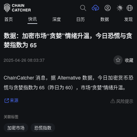
快讯
首页
深度
日历
数据
发现
数据：加密市场“贪婪”情绪升温，今日恐慌与贪
婪指数为 65
2025-04-26 08:03:37
收藏
ChainCatcher 消息，据 Alternative 数据，今日加密货币恐
慌与贪婪指数为 65（昨日为 60），市场“贪婪”情绪升温。
风险提示
来源
关联标签
加密市场
恐慌指数