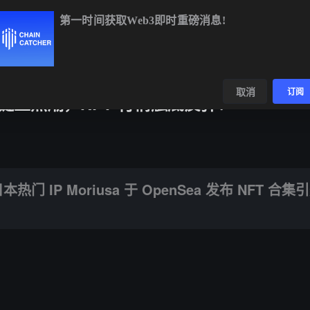
第一时间获取Web3即时重磅消息!
ETH
$1,927.97
+1.29%
BNB
$591.61
-0.25%
XR
数据
发现
取消
订阅
 倍掀起链上热潮，NFT 行情触底反弹？
riusa 于 OpenSea 发布 NFT 合集引爆海外社区。
 IP Moriusa 于 OpenSea 发布 NFT 合