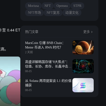
Moriusa
NFT
Opensea
STPR
NFT市场
NFT复苏
动漫文化
0.44 ET
热门文章
更多
MarsCoin 引爆 BNB Chain：
Meme 币进入 RWA 时代？
拉高。
2 天前
高盛详解韩国存储“8大焦点”：
估值、长协、库存、长鑫冲击、
回购等
08-05
从 Solana 两项提案谈 L1 的价值
捕获
08-05