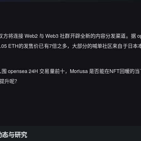
，双方将连接 Web2 与 Web3 社群开辟全新的内容分发渠道。据 op
H，距离0.05 ETH的发售价已有7倍之多，大部分的喊单社区来自于日
围 opensea 24H 交易量前十，Moriusa 是否能在NFT回暖的当下
续提升呢？
动态与研究