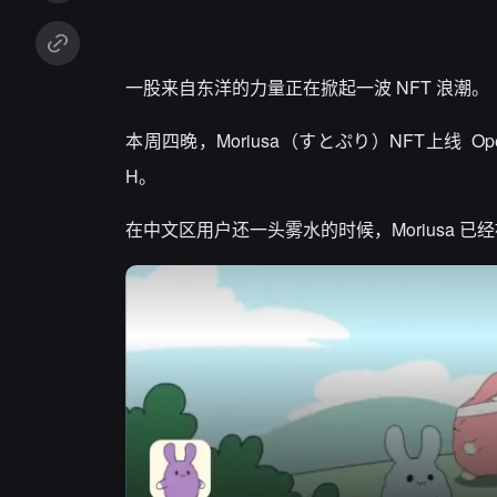
一股来自东洋的力量正在掀起一波 NFT 浪潮。
本周四晚，Moriusa（すとぷり）NFT上线 Op
H。
在中文区用户还一头雾水的时候，Moriusa 已经