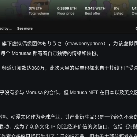
PR 旗下虚拟偶像团体もりうさ（strawberryprince），为该
体，每个 Moriusas 都有着自己独特的情绪和装扮。
ryprince 频道订阅数达363万，此次大量的买单也都来自于其线下IP
乎没有参与 Moriusa 的合作，但 Moriusa NFT 在日本以及
碰撞。动漫文化作为全球产业，其产业衍生品只是一个经久不衰
联动，成为了众多文化 IP 创造经济价值的突破口，包括《海
作室众多IP已经衍生出了自己的IP产品，但由于大部分都发布