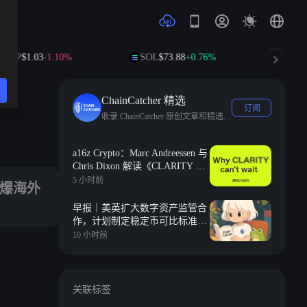
P
$1.03
-1.10%
SOL
$73.88
+0.76%
TRX
$0.327
ChainCatcher 精选
订阅
收录 ChainCatcher 原创文章和精选快讯。
a16z Crypto：Marc Andreessen 与
Chris Dixon 解读《CLARITY 法
案》为何刻不容缓
5 小时前
集引爆海外
早报｜美英扩大数字资产监管合
作，计划制定稳定币可比标准；
标普 500 单月新增 2.1 万亿美元
10 小时前
市值，约合整个加密市场总市值
关联标签