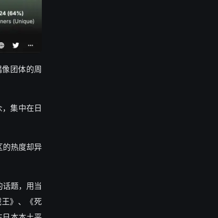
虚拟偶像团体的周
受众，集中在日
英文区的热度却异
的话题，用当
贼王》、《死
在日本本土平