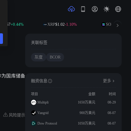
92.57
+0.44%
XRP
$1.02
-1.10%
SOL
$73.80
+1.
关联标签
灰度
BCOR
特币作为国库储备
融资信息
更多
项目
金额
时间
Multipli
1650万美元
08-29
Vangrid
900万美元
08-07
风险提示
Dow Protocol
1050万美元
08-07