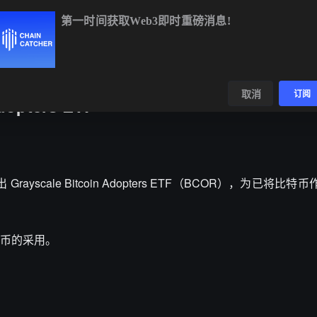
第一时间获取Web3即时重磅消息!
BTC
$64,944.43
+0.91%
ETH
$1,917.60
+0.58%
BNB
$5
数据
发现
取消
订阅
opters ETF
Grayscale Bitcoin Adopters ETF（BCOR），为已将比
币的采用。