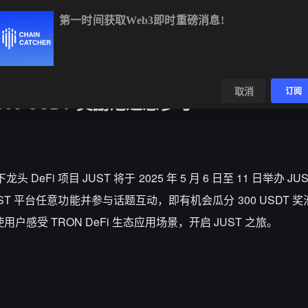
第一时间获取Web3即时重磅消息!
BTC
$64,509.66
+0.56%
ETH
$1,905.04
+1.91%
BNB
$59
数据
发现
取消
订阅
，300 USDT 奖励池邀您参与
 DeFi 项目 JUST 将于 2025 年 5 月 6 日至 11 日举办 JUS
ST 平台任意功能并参与话题互动，即有机会瓜分 300 USDT 奖池
户感受 TRON DeFi 生态应用场景，开启 JUST 之旅。