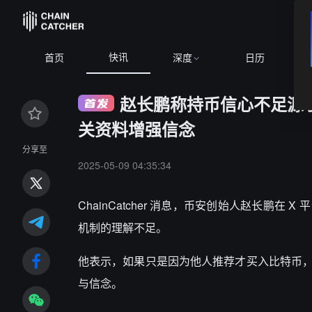
快讯
BTC
$64,965.69
+1.09%
首页
深度
日历
赵长鹏称持币信心不足源
关资料增强信念
分享至
2025-05-09 04:35:34
ChainCatcher 消息，币安创始人赵长
机制的理解不足。
他表示，如果只是因为他人推荐才买入比特币
与信念。