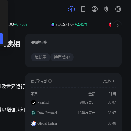
P
$1.03
+0.75%
SOL
$74.67
+2.45%
TRX
$0.327
阅读相
关联标签
赵长鹏
持币信心
融资信息
更多
金融及世界运行
项目
金额
时间
Vangrid
900万美元
08-07
料以增强认知
Dow Protocol
1050万美元
08-07
Global Ledger
--
08-06