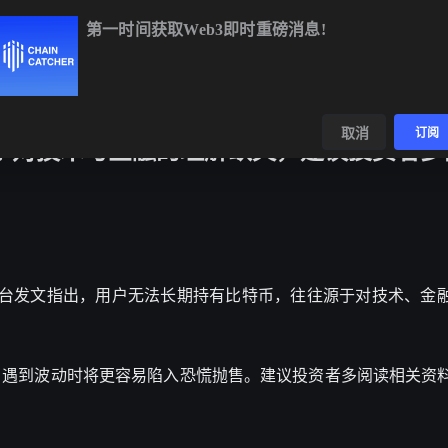
第一时间获取Web3即时重磅消息!
ETH
$1,916.41
+0.71%
BNB
$594.38
+1.32%
XR
数据
发现
取消
订阅
于对技术与金融的理解缺失，建议投资者多
鹏在 X 平台发文指出，用户无法长期持有比特币，往往源于对技术、
，遇到波动时将更容易陷入恐慌抛售。建议投资者多阅读相关资