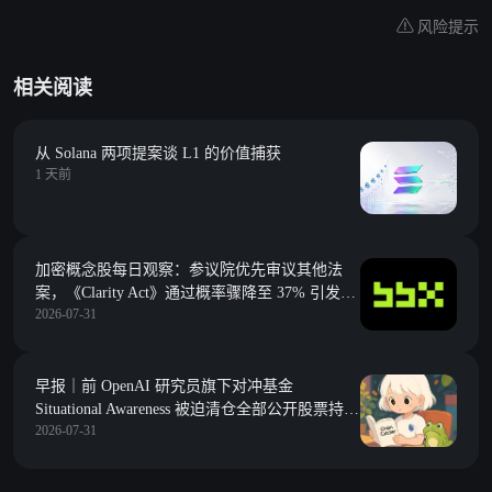
风险提示
相关阅读
从 Solana 两项提案谈 L1 的价值捕获
1 天前
加密概念股每日观察：参议院优先审议其他法
案，《Clarity Act》通过概率骤降至 37% 引发机
2026-07-31
构隐忧
早报｜前 OpenAI 研究员旗下对冲基金
Situational Awareness 被迫清仓全部公开股票持
2026-07-31
仓；币安研究：2026 年上半年链上市场普遍收
缩，DeFi TVL 下滑 38%