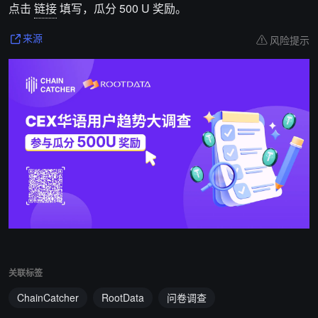
点击
链接
填写，
瓜分 500 U
奖励。
风险提示
来源
关联标签
ChainCatcher
RootData
问卷调查