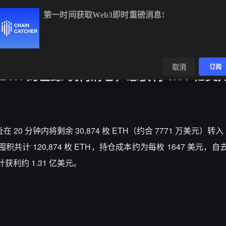
第一时间获取Web3即时重磅消息!
BTC
$64,965.02
-0.21%
ETH
$1,917.84
-0.41%
数据
发现
取消
订阅
 枚 ETH 的巨鲸/机构清仓，总获利 1.31 亿美
0 分钟内将剩余 30,874 枚 ETH（约合 7771 万美元）转入 K
取并囤积共计 120,874 枚 ETH，持仓成本约为每枚 1647 美元，自
计获利约 1.31 亿美元。