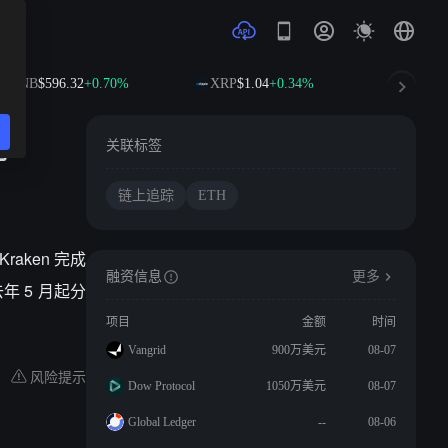
BNB
$596.32
+0.70%
XRP
$1.04
+0.34%
SOL
$7
元
关联标签
链上追踪
ETH
raken 完成
融资信息
更多
去年 5 月起分
项目
金额
时间
Vangrid
900万美元
08-07
风险提示
Dow Protocol
1050万美元
08-07
Global Ledger
--
08-06