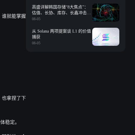
高盛详解韩国存储“8大焦点”：
估值、长协、库存、长鑫冲击、
，谁就能掌握
回购等
08-05
从 Solana 两项提案谈 L1 的价值
捕获
08-05
，也拿捏了下
整体稳定
。