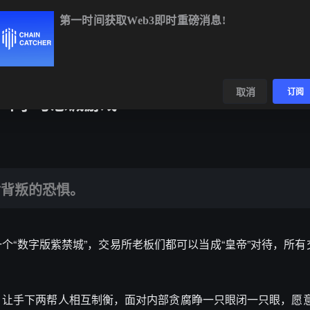
第一时间获取Web3即时重磅消息!
BTC
$64,968.85
+0.08%
ETH
$1,918.82
+0.16%
BNB
$
数据
发现
取消
订阅
力斗争与忠诚游戏
。
对背叛的恐惧。
“数字版紫禁城”，交易所老板们都可以当成“皇帝”对待，所有交易
，让手下两帮人相互制衡，面对内部贪腐睁一只眼闭一只眼，愿