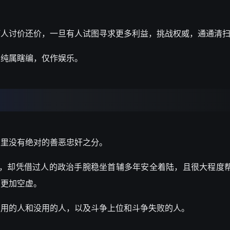
何人讨价还价，一旦有人试图寻求更
多利益，
挑战权威，通通清
，纯属瞎编，仅作娱乐。
这里没有绝对的善恶忠奸之分。
奸臣，却凭借过人的政治手腕稳坐首辅多年安全着陆，且很大程度
却更加空虚。
有用的人和没用的人，以及斗争上位和斗争失败的人。