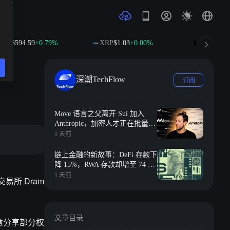
594.59
+0.79%
XRP
$1.03
+0.00%
SOL
$74.84
+1
深潮TechFlow
订阅
Move 语言之父离开 Sui 加入
Anthropic，加密人才正在批量流
向 AI
1 天前
链上金融的新故事：DeFi 存款下
降 15%，RWA 存款却增至 74 亿
美元
1 天前
所 Dram
文章目录
意分享部分权