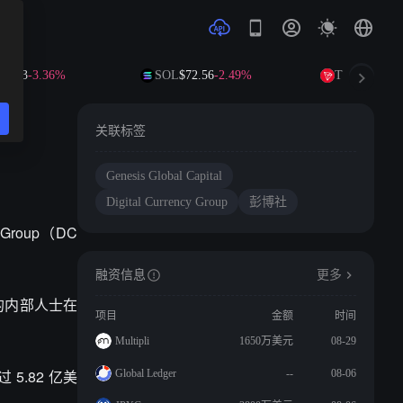
1.03
-3.36%
SOL
$72.56
-2.49%
TRX
$0.3267
-
关联标签
Genesis Global Capital
Digital Currency Group
彭博社
 Group（DC
融资信息
更多
内的内部人士在
项目
金额
时间
Multipli
1650万美元
08-29
.82 亿美
Global Ledger
--
08-06