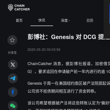
快讯
BTC
$64,337.62
-0.82%
首页
深度
日历
彭博社：Genesis 对 DCG
2025-05-20 00:03:56
分享至
ChainCatcher 消息，
据彭博社报道，加密借贷机构 Gen
G），要求追回在申请破产前一年内进行的逾 1
Genesis 于周一在美国纽约南区破产法院提起诉讼，
公司资不抵债期间相互进行了资金转移。
该公司希望根据破产法将这些转账认定为“偏好性