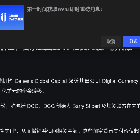
第一时间获取Web3即时重磅消息!
ETH
$1,905.01
-0.57%
BNB
$590.00
-1.61%
XRP
$
数据
发现
取消
订阅
 提起诉讼，要求追回逾 10 亿美元破产前转账
esis Global Capital 起诉其母公司 Digital Currency
0 亿美元的资金转移。
称包括 DCG、DCG 创始人 Barry Silbert 及其关联方在
支付”，从而撤销并追回相关金额。这些加密货币支付价值超过 5