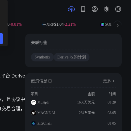
3.50
-0.81%
XRP
$1.04
-2.21%
SOL
$73.42
-0.4
关联标签
Synthetix
Derive 收购计划
台 Derive
融资信息
更多
项目
金额
时间
ix，且协议中
Multipli
1650万美元
08-29
员认为交易合理，
MAGNE.AI
264万美元
08-05
ZIGChain
--
08-05