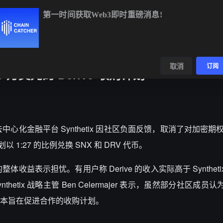
第一时间获取Web3即时重磅消息!
BTC
$64,459.28
+0.57%
ETH
$1,895.67
+1.61%
BNB
$59
数据
发现
取消
订阅
00 万美元的 Derive 收购计划
h 报道，去中心化金融平台 Synthetix 因社区负面反馈，取消了对加密期权平
1:27 的比例兑换 SNX 和 DRV 代币。
体收益表示担忧。有用户称 Derive 的收入实际高于 Synthet
nthetix 战略主管 Ben Celermajer 表示，虽然部分社区成
本旨在促进合作的收购计划。