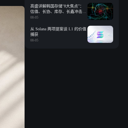
高盛详解韩国存储“8大焦点”：
估值、长协、库存、长鑫冲击、
回购等
08-05
从 Solana 两项提案谈 L1 的价值
捕获
08-05