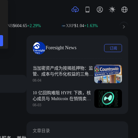
$604.65
+2.29%
XRP
$1.04
+1.63%
SOL
$76.58
+3
Foresight News
订阅
当加密资产成为按揭抵押物：监
管、成本与代币化权益的三角难
题
08-04
10 亿回购难阻 HYPE 下跌，核
心成员与 Multicoin 在悄悄卖
币？
08-03
文章目录