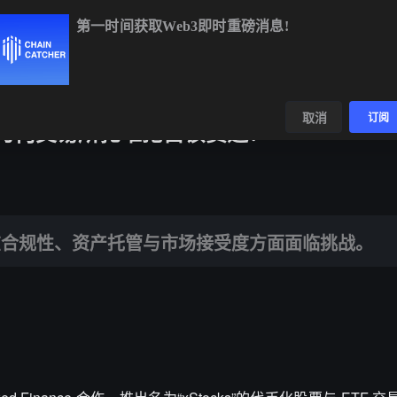
第一时间获取Web3即时重磅消息!
BTC
$65,067.95
+0.26%
ETH
$1,921.96
+0.41%
BNB
数据
发现
取消
订阅
场，为何交易所扎堆抢占该赛道？
产托管与市场接受度方面面临挑战。
在合规性、资产托管与市场接受度方面面临挑战。