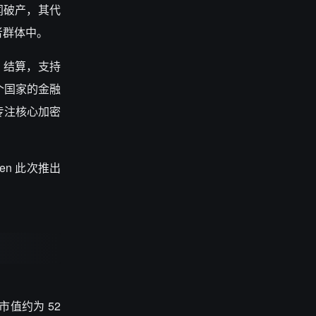
丑闻破产，其代
者群体中。
D 结算，支持
个国家的金融
专注核心加密
n 此次推出
值约为 52