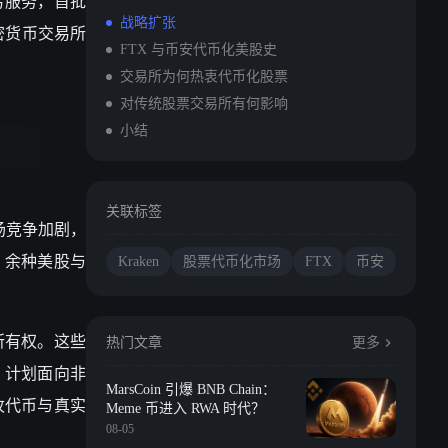
 交易服务，首批
战略扩张
密货币交易所
FTX 与币安代币化美股史
交易所为何热衷代币化股票
对传统股票交易所有何影响
小结
关联标签
市场竞争加剧，
00 余种美股与
Kraken
股票代币化市场
FTX
币安
所有权。这些
热门文章
更多
链，计划面向非
MarsCoin 引爆 BNB Chain：
每枚代币与真实
Meme 币进入 RWA 时代？
08-05