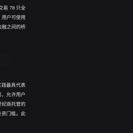
易 78 只全
。用户可使用
金融之间的桥
实践最具代表
交易，允许用户
方经纪商托管的
投资门槛。此