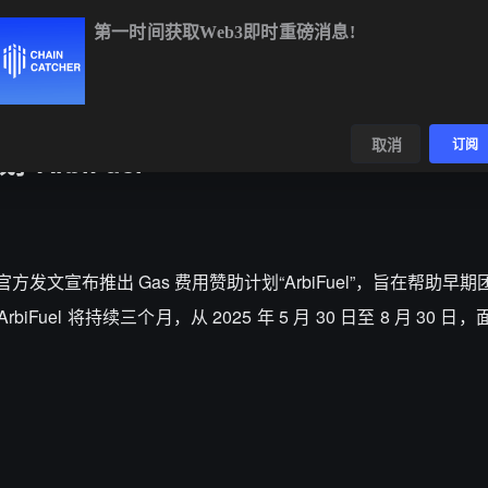
第一时间获取Web3即时重磅消息!
3
-2.34%
SOL
$72.59
-1.85%
TRX
$0.3267
-0.3
数据
发现
取消
订阅
"ArbiFuel"
trum 官方发文宣布推出 Gas 费用赞助计划“ArbiFuel”，旨在帮助
Fuel 将持续三个月，从 2025 年 5 月 30 日至 8 月 30 