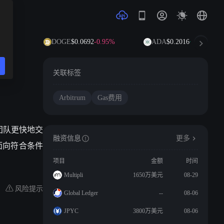
5%
DOGE
$0.0692
-0.95%
ADA
$0.2016
+4.99%
关联标签
Arbitrum
Gas费用
早期团队更快地交
融资信息
更多
日，面向符合条件
项目
金额
时间
Multipli
1650万美元
08-29
风险提示
Global Ledger
--
08-06
JPYC
3800万美元
08-06