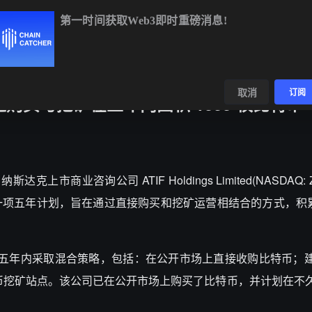
第一时间获取Web3即时重磅消息!
BTC
$64,970.59
-0.35%
ETH
$1,918.14
-0.58%
BNB
$5
数据
发现
取消
订阅
 拟通过购买与挖矿在五年内囤积 1000 枚比特币
道，纳斯达克上市商业咨询公司 ATIF Holdings Limited(NASDAQ:
五年计划，旨在通过直接购买和挖矿运营相结合的方式，积累 1
 将在未来五年内采取混合策略，包括：在公开市场上直接收购比特币
币挖矿站点。该公司已在公开市场上购买了比特币，并计划在不