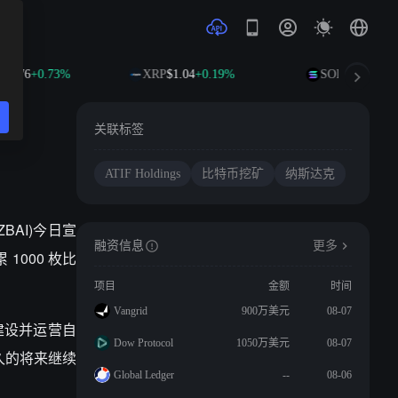
95.76
+0.73%
XRP
$1.04
+0.19%
SOL
$75.45
+2.
关联标签
ATIF Holdings
比特币挖矿
纳斯达克
 ZBAI)今日宣
融资信息
更多
000 枚比
项目
金额
时间
Vangrid
900万美元
08-07
；建设并运营自
Dow Protocol
1050万美元
08-07
久的将来继续
Global Ledger
--
08-06