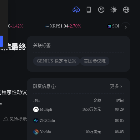
2.80
-1.42%
XRP
$1.04
-2.70%
SOL
$73.45
-0.8
议院最终
关联标签
GENIUS 稳定币法案
美国参议院
融资信息
更多
案的程序性动议
议。
项目
金额
时间
Multipli
1650万美元
08-29
风险提示
ZIGChain
--
08-05
Yooldo
100万美元
08-05