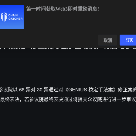
第一时间获取Web3即时重磅消息!
BTC
$64,485.77
+0.18%
ETH
$1,898.47
+1.41%
BNB
$59
数据
发现
取消
订阅
稳定币法案》修正案的程序性动议，将启动参
，美国参议院以 68 票对 30 票通过对《GENIUS 稳定币法案》修正
参议院最终表决，若参议院最终表决通过将提交众议院进行进一步审