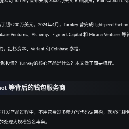
施公司
宣布完成
万美元
轮融资，
Turnkey
3000
B
Bain Capital Cry
集了超
万美元。
年
月，
曾完成
5200
2024
4
Turnkey
Lightspeed Factio
、
、
和
等
nbase Ventures
Alchemy
Figment Capital
Mirana Ventures
资，红杉资本、
和
参投。
Variant
Coinbase
大额投资？
的核心产品是什么？本文做了简要梳理。
Turnkey
等背后的钱包服务商
hot
方开发产品过程中，不用花费过多精力写代码调架构，就能把钱
的处理大规模签名事务。