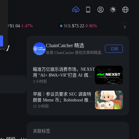
RP
$1.04
-1.47%
SOL
$73.22
-0.86%
TRX
$0.3
ey
ChainCatcher 精选
订阅
收录 ChainCatcher 原创文章和精选快讯。
瞄准万亿娱乐消费市场，NEXST
用 “AI+ RWA+VR”打造 AI 偶像
时代的“JYP”
3 小时前
早报｜参议员要求 SEC 调查特
朗普 Meme 币；Robinhood 推出
2 亿美元风险投资基金，聚焦 Y
12 小时前
Combinator 种子期项目
关联标签