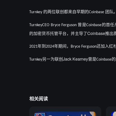
的两位联创都来自早期的
团队
Turnkey
Coinbase
曾是
的首任
Turnkey
CEO
Bryce Ferguson
Coinbase
Coinbase
的加密货币托管平台，并
主导
了
推出
年到
年期间，
加入红
2021
2024
Bryce Ferguson还
Jack Kearney
另一为联创
曾是
的
Turnkey
Coinbase
相关阅读