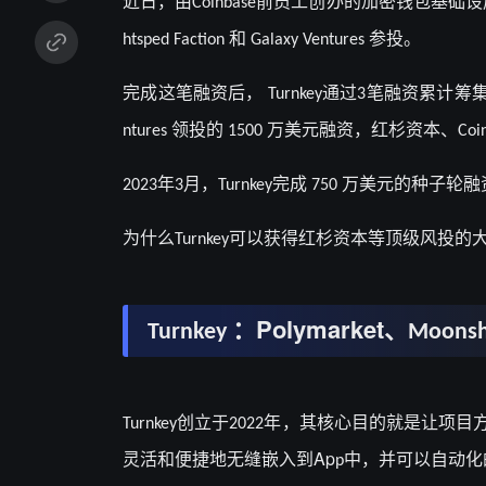
近日，由
前员工创办的
加密钱包基础设
Coinbase
和
参投。
htsped Faction
Galaxy Ventures
完成这笔融资后，
通过
笔融资累计筹
Turnkey
3
领投的
万美元融资，红杉资本、
ntures
1500
Coi
年
月，
完成
万美元的种子轮融
2023
3
Turnkey
750
为什么
可以获得红杉资本等顶级风投的
Turnkey
Polymarket
：
、
Turnkey
Moons
创立于
年，其核心目的就是让项目
Turnkey
2022
Ap
灵活和便捷地无缝嵌入到
中，并可以自动化
p