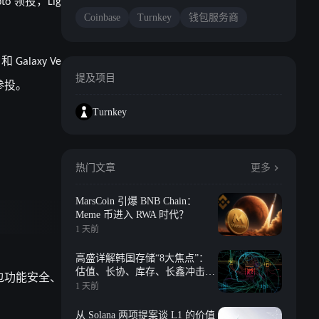
领投，
pto
Lig
Coinbase
Turnkey
钱包服务商
和
n
Galaxy Ve
提及项目
参投。
Turnkey
热门文章
更多
MarsCoin 引爆 BNB Chain：
Meme 币进入 RWA 时代？
1 天前
高盛详解韩国存储“8大焦点”：
估值、长协、库存、长鑫冲击、
包功能安全、
回购等
1 天前
从 Solana 两项提案谈 L1 的价值