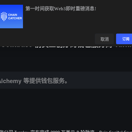
第一时间获取Web3即时重磅消息!
ETH
$1,907.25
+1.61%
BNB
$592.59
-1.18%
X
数据
发现
取消
订阅
Coinbase 前员工创办的钱包服务商 Turnk
y 等提供钱包服务。
t、Alchemy 等提供钱包服务。