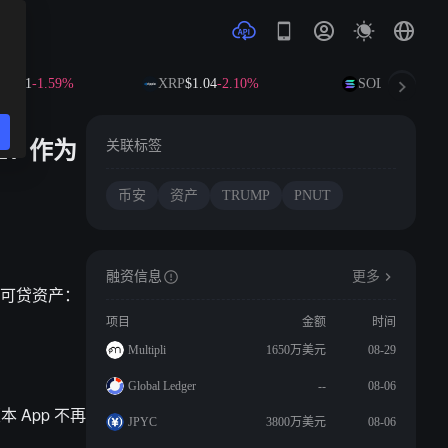
1.41
-1.59%
XRP
$1.04
-2.10%
SOL
$73.18
-1.4
LV 作为
关联标签
币安
资产
TRUMP
PNUT
融资信息
更多
款的可贷资产：
项目
金额
时间
Multipli
1650万美元
08-29
Global Ledger
--
08-06
本 App 不再
JPYC
3800万美元
08-06