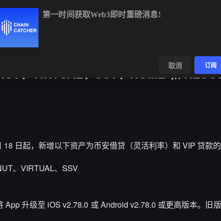
第一时间获取Web3即时重磅消息!
BTC
$64,564.16
-0.12%
ETH
$1,909.20
+1.13%
BNB
$59
数据
发现
取消
订阅
UT、VIRTUAL、SSV、HOME 和 RESO
 年 6 月 18 日起，新增以下资产为币安借贷（灵活利率）和 VIP 贷
T、VIRTUAL、SSV
级至 iOS v2.78.0 或 Android v2.78.0 或更高版本。旧版