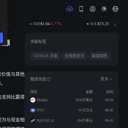
.88%
XRP
$1.04
-1.77%
SOL
$73.25
-1.15%
来源
关联标签
GENIUS 法案
合规稳定币
美国国债
币（价值与其他
融资信息
更多
切。
项目
金额
时间
的支持比赢得
Multipli
1650万美元
08-29
JPYC
10 亿日元
08-06
视为与现金相
MAGNE.AI
264万美元
08-05