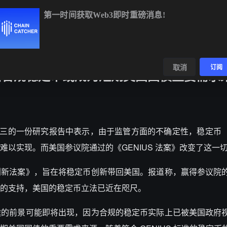
第一时间获取Web3即时重磅消息!
4,454.82
+0.15%
ETH
$1,902.30
+1.30%
BNB
$593.34
-0
数据
发现
取消
订阅
过后合规稳定币或成为短期美国国债重要需求
ccord 在周三的一份研究报告中表示，由于监管方面的不确定性，稳定
以实现。而美国参议院通过的《GENIUS 法案》改变了这一
创新法案》，旨在将稳定币创新带回美国。报道称，赢得参议院
的支持，美国的稳定币立法已近在咫尺。
途的前景可能即将出现，因为合规的稳定币实际上已被美国政府