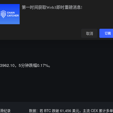
第一时间获取Web3即时重磅消息!
BTC
$64,564.16
-0.12%
ETH
$1,909.20
+1.13%
数据
发现
取消
订阅
103962.10，5分钟跌幅0.17%。
下滑纪录
数据：若 BTC 跌破 61,456 美元，主流 CEX 累计