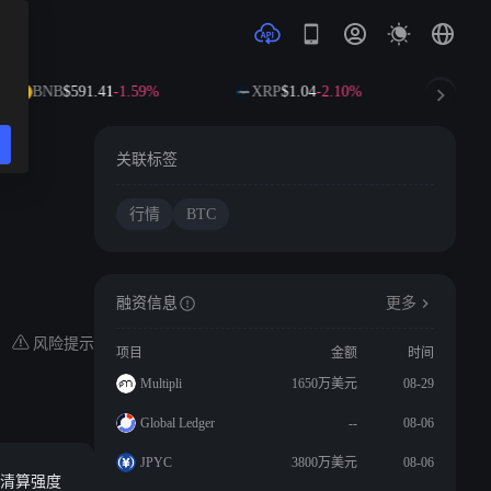
BNB
$591.41
-1.59%
XRP
$1.04
-2.10%
SO
关联标签
行情
BTC
融资信息
更多
风险提示
项目
金额
时间
Multipli
1650万美元
08-29
Global Ledger
--
08-06
JPYC
3800万美元
08-06
多单清算强度