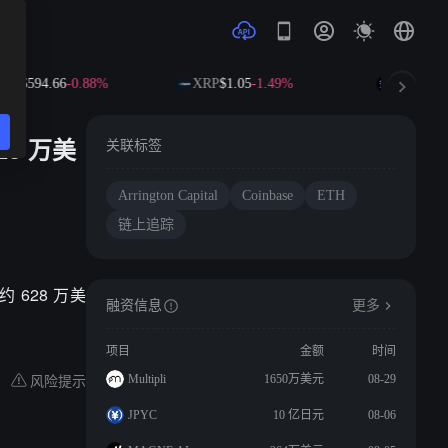
NB
$594.66
-0.88%
XRP
$1.05
-1.49%
SOL
$73.7
628 万美
关联标签
Arrington Capital
Coinbase
ETH
链上追踪
（约 628 万美
融资信息
更多
项目
金额
时间
风险提示
Multipli
1650万美元
08-29
JPYC
10 亿日元
08-06