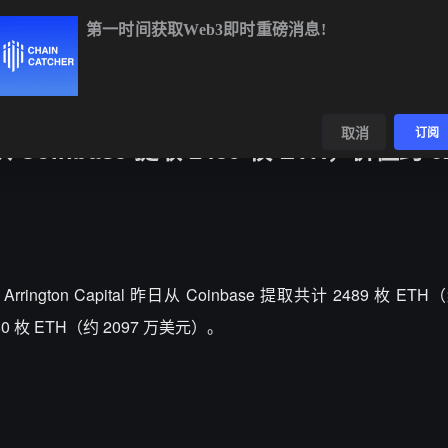
第一时间获取Web3即时重磅消息!
BTC
$64,826.80
+0.99%
ETH
$1,910.77
+2.20%
B
数据
发现
取消
订阅
日从 Coinbase 提取 2489 枚 ETH，价值约 
，Arrington Capital 昨日从 Coinbase 提取共计 2489 枚 ETH
0 枚 ETH（约 2097 万美元）。