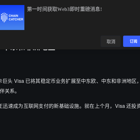
第一时间获取Web3即时重磅消息!
BTC
$64,981.83
+1.26%
ETH
$1,917.48
+1.17%
数据
发现
取消
订阅
洲、中东和非洲地区
 报道，支付卡巨头 Visa 已将其稳定币业务扩展至中东欧、中东和非洲地
作伙伴关系。
产正迅速成为互联网支付的新基础设施。就在上个月，Visa 还投