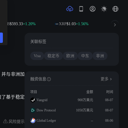
BNB
$593.33
+1.20%
XRP
$1.03
+1.56%
SOL
$74
关联标签
Visa
稳定币
欧洲
中东
非洲
区，并与非洲加
融资信息
更多
项目
金额
时间
资了基于稳定
Vangrid
900万美元
08-07
Dow Protocol
1050万美元
08-07
风险提示
Global Ledger
--
08-06