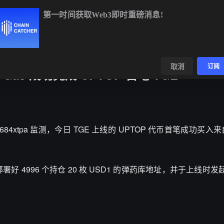
第一时间获取Web3即时重磅消息!
3
+1.69%
SOL
$74.55
+2.62%
TRX
$0.3272
+0.2
数据
发现
取消
订阅
Gas 成功完成 UPTOP 首笔 TGE
84xtpa 监测，今日 TGE 上线的 UPTOP 代币首笔成功买入来
部署好 4996 个持仓 20 枚 USD1 的弹药库地址，并于上线时