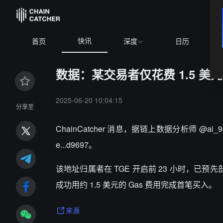
快讯
ETH
$1,917.48
+1.17%
BNB
$593.33
+1.20%
XRP
$1.0
首页
深度
日历
数据：某交易者仅花费 1.5 美元 
2025-06-20 10:04:15
分享至
ChainCatcher 消息，
据链上数据分析师 @ai_96
e...d9697。
该地址归属者在 TGE 开启前 23 小时，已预先
成功用约 1.5 美元的 Gas 费用完成首笔买入。
来源