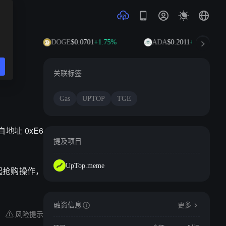
7%
DOGE
$0.0701
+1.75%
ADA
$0.2011
+0.47%
关联标签
Gas
UPTOP
TGE
自地址 0xE6
提及项目
UpTop.meme
发起抢购操作，
融资信息
更多
风险提示