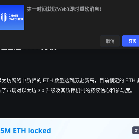
第一时间获取Web3即时重磅消息!
158.68
+1.23%
ETH
$1,923.50
+0.94%
BNB
$592.61
+0.
数据
发现
取消
订阅
超过 3500 万枚
ph 显示，以太坊网络中质押的 ETH 数量达到历史新高，目前锁定的 ETH 超
反映了市场对以太坊 2.0 升级及其质押机制的持续信心和参与度。