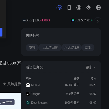
09%
XRP
$1.03
-1.00%
SOL
$74.01
+1.26%
关联标签
质押
以太坊网络
以太坊2.0
ETH
过 3500 万
融资信息
更多
项目
金额
时间
风险提示
Multipli
1650万美元
08-29
Vangrid
900万美元
08-07
Dow Protocol
1050万美元
08-07