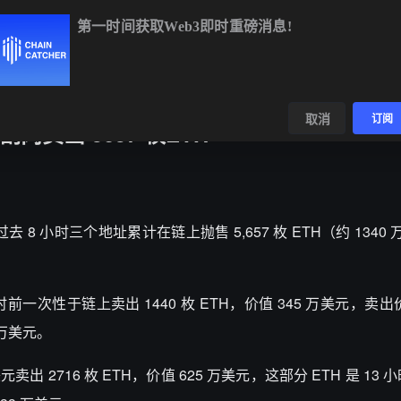
第一时间获取Web3即时重磅消息!
BTC
$64,677.37
-0.12%
ETH
$1,906.99
-0.46%
BNB
数据
发现
取消
订阅
肉卖出 5657 枚ETH
监测，过去 8 小时三个地址累计在链上抛售 5,657 枚 ETH（约 134
前一次性于链上卖出 1440 枚 ETH，价值 345 万美元，卖出价格
 万美元。
元卖出 2716 枚 ETH，价值 625 万美元，这部分 ETH 是 13 小