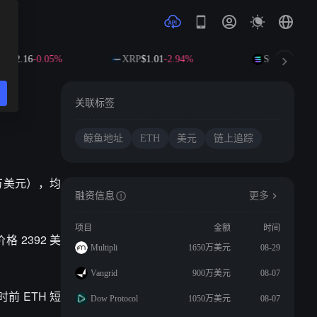
$592.16
-0.05%
XRP
$1.01
-2.94%
SOL
$73.42
-0
关联标签
鲸鱼地址
ETH
美元
链上追踪
0 万美元），均
融资信息
更多
项目
金额
时间
 2392 美
Multipli
1650万美元
08-29
Vangrid
900万美元
08-07
时前 ETH 短
Dow Protocol
1050万美元
08-07