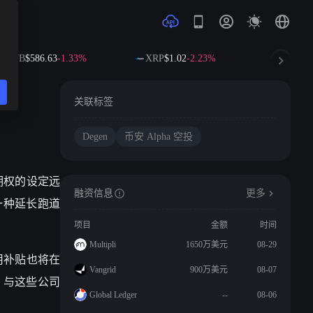
BNB
$586.63
-1.33%
XRP
$1.02
-2.23%
SOL
$72
关联标签
Degen
币安 Alpha 空投
些期权的设定远
融资信息
更多
是一种延长跑道
项目
金额
时间
Multipli
1650万美元
08-29
费用补贴也将在
Vangrid
900万美元
08-07
n 与这些公司
Global Ledger
--
08-06