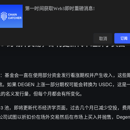
第一时间获取Web3即时重磅消息!
BTC
$64,238.87
-0.80%
ETH
$1,902.35
-0.46%
数据
发现
取消
订阅
 VC 的场外交易，即将更新代币经济学页面
 平台发文澄清：基金会一直在使用部分资金发行看涨期权并产生收入，这
效。如果 DEGEN 上涨一部分期权可能会转换为 USDC，这
美元的名义发行量，但每个月都会有所变化。
rdrop 3 池，即将更新代币经济学页面，过去几个月已减少空投，
投资公司试图以折扣价在场外交易然后在市场上买入并抛售，Dege