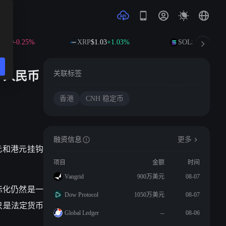
.19
-0.25%
XRP
$1.03
+1.03%
SOL
$74.40
+2.43
岸人民币
关联标签
香港
CNH 稳定币
融资信息
更多
元和港元挂钩
项目
金额
时间
Vangrid
900万美元
08-07
际化仍然是一
Dow Protocol
1050万美元
08-07
只是法定货币
Global Ledger
--
08-06