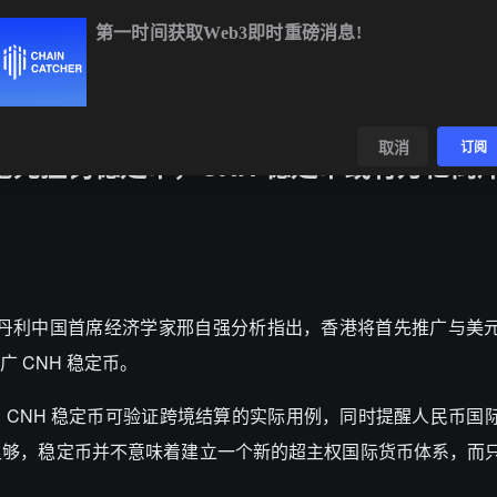
第一时间获取Web3即时重磅消息!
TC
$64,991.26
+1.11%
ETH
$1,916.96
+0.92%
BNB
$592
数据
发现
取消
订阅
元挂钩稳定币，CNH 稳定币或有万亿离
，摩根士丹利中国首席经济学家邢自强分析指出，香港将首先推广与美
 CNH 稳定币。
CNH 稳定币可验证跨境结算的实际用例，同时提醒人民币国
足够，稳定币并不意味着建立一个新的超主权国际货币体系，而