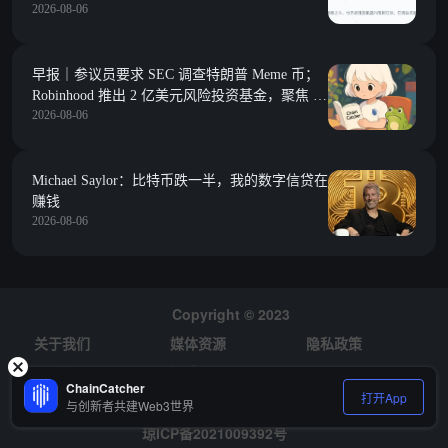
2026-08-06
早报｜参议员要求 SEC 调查特朗普 Meme 币；
Robinhood 推出 2 亿美元风险投资基金，聚焦 Y
2026-08-06
Combinator 种子期项目
Michael Saylor：比特币跌一半，我的数字信贷在
赚钱
2026-08-06
Copyright © 2023
关于我们
媒体资源
隐私政策
风险提示
招聘
ChainCatcher
打开App
与创新者共建Web3世界
琼ICP备2021009392号