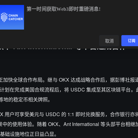
第一时间获取Web3即时重磅消息!
ETH
$1,917.06
+0.49%
BNB
$592.89
+0.40%
XRP
$
数据
发现
取消
订阅
 Ant International 等平台达成合作
ircle 正加快全球合作布局。继与 OKX 达成战略合作后，据彭博社
le 展开合作，计划在完成美国合规流程后，将 USDC 集成至其区块链平台。此外
森堡等地的稳定币相关牌照。
OKX 用户可享受美元与 USDC 的 1:1 即时兑换服务，合作银行
用体验。随着 OKX、Ant International 等头部平台相继
基础设施地位正日益凸显。