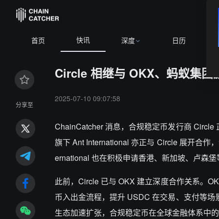
快讯
BTC
$64,946.31
+0.75%
首页
深度
日历
Circle 相继与 OKX、蚂蚁集团旗下
2025-07-10 09:07:58
分享至
ChainCatcher 消息，合规稳定币发行商 C
旗下 Ant International 亦正与 Circ
ernational 也在积极申请香港、新加坡、卢
此前，Circle 已与 OKX 建立深度合作关系。
币入出金流程，提升 USDC 在交易、支付等场景中的使
生态加速扩张，合规稳定币在全球金融体系中的