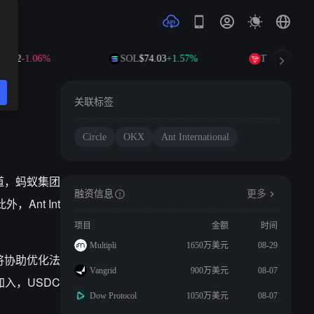
1.02
-1.06%
SOL
$74.03
+1.57%
TRX
$0.3271
+
关联标签
Circle
OKX
Ant International
报道，蚂蚁集团
融资信息
更多
，Ant Int
项目
金额
时间
Multipli
1650万美元
08-29
亦将协助优化法
Vangrid
900万美元
08-07
加入，USDC
Dow Protocol
1050万美元
08-07