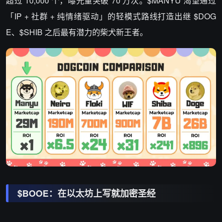
超过 10,000 个，曝光量突破 70 万次。$MANYU 渴望通过
「IP + 社群 + 纯情绪驱动」的轻模式路线打造出继 $DOG
E、$SHIB 之后最有潜力的柴犬新王者。
$BOOE：在以太坊上写就加密圣经