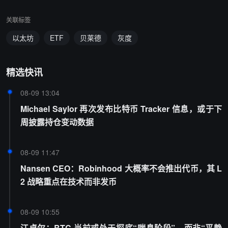
关联标签
以太坊
ETF
贝莱德
灰度
精选快讯
08-09 13:04
Michael Saylor 再次发布比特币 Tracker 信息，或于下
周披露持仓变动数据
08-09 11:47
Nansen CEO：Robinhood 大概率不会推出代币，其 L
2 战略重点在技术而非发币
08-09 10:55
江卓尔：BTC 当前或处于探底“喘息阶段”，而非“平静