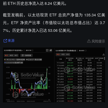
前 ETH 历史总净流入达 8.24 亿美元。
截至发稿前，以太坊现货 ETF 总资产净值为 135.34 亿美
元，ETF 净资产比率（市值较以太坊总市值占比）达 3.7
7%，历史累计净流入已达 53.06 亿美元。
风险提示
来源