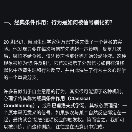
一、经典条件作用：行为是如何被信号驯化的？
20世纪初，俄国生理学家伊万巴甫洛夫做了一个著名的实
验。他发现只要在每次喂狗前先响起一声铃响，反复几次
后，哪怕不给食物，仅凭铃声也能让狗开始分泌唾液。这种
现象被称为“条件反射”，它首次揭示了外部信号如何在潜移
默化中塑造生理和行为反应，并由此催生了行为主义心理学
的一个重要分支。
许多看似出于自主意愿的行为，其实很可能源于这种机制。
心理学将其称为
经典条件作用（Classical
Conditioning），
或称
巴甫洛夫式学习
。其核心原理是：一
个原本毫无意义的信号，如果多次与某个自然反应绑定在一
起，最终就会“接管”这项反应的触发权。简而言之，我们可
以被训练，而这种训练，往往是在无意识中完成。