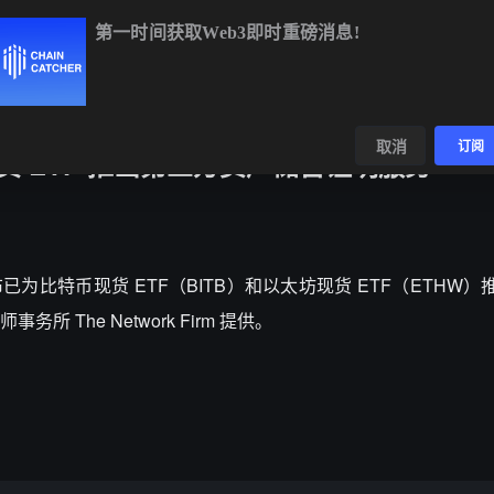
第一时间获取Web3即时重磅消息!
ETH
$1,916.96
+0.34%
BNB
$591.87
-0.13%
XRP
数据
发现
取消
订阅
现货 ETF 推出第三方资产储备证明服务
se 宣布已为比特币现货 ETF（BITB）和以太坊现货 ETF（ETH
The Network Firm 提供。