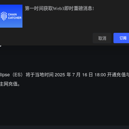
第一时间获取Web3即时重磅消息!
BTC
$64,912.55
+0.80%
ETH
$1,916.00
+0.57%
BNB
数据
发现
取消
订阅
对
lipse
（
ES
）将于当地时间
2025
年
7
月
16
日
18:00
开通充值
主网充值。