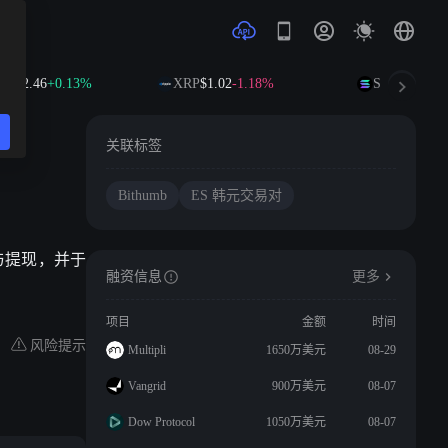
$592.46
+0.13%
XRP
$1.02
-1.18%
SOL
$73.58
+1
关联标签
Bithumb
ES 韩元交易对
与提现，并于
融资信息
更多
项目
金额
时间
风险提示
Multipli
1650万美元
08-29
Vangrid
900万美元
08-07
Dow Protocol
1050万美元
08-07