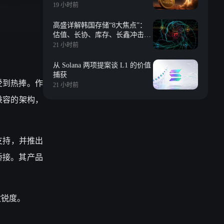
19 小时前
高盛详解韩国存储“8大焦点”：
估值、长协、库存、长鑫冲击、
回购等
21 小时前
从 Solana 两项提案谈 L1 的价值
捕获
受到热捧。作
21 小时前
兼容的架构，
供支持，并推出
的桥接。其产品
敏锐度。