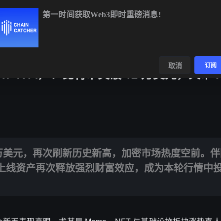
第一时间获取Web3即时重磅消息!
BTC
$64,449.02
+0.57%
ETH
$1,896.06
+1.64%
BNB
数据
发现
取消
订阅
7-7.14）：比特币突破 12 万美元，火币 H
再次刷新历史新高，加密市场热度空前。伴随情绪回暖与资金轮动，火币 H
2 万美元，再次刷新历史新高，加密市场热度空前。
 新上线资产再次释放强烈财富效应，成为本轮行情中