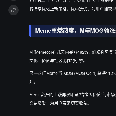
7 月第二周（7.7-7.14），火币 HTX 上
将持续优化上新策略，优中选优，为用户捕获早
Meme重燃热度，M与MOG领
M (
Memecore
) 几天内暴涨482%，继续强势登顶涨
文化、价值与社区协作的引擎。
另一热门
Meme币 MOG (
MOG Coin
) 获得1
升。
Meme资产的上涨再次印证“情绪即价值”的
交易爆发，为用户带来切实收益。