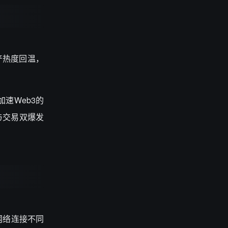
产热度回温，
权加速Web3的
与交易双爆发
r网络连接不同