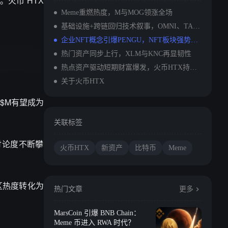
。火币 HTX
Meme重燃热度，M与MOG领涨全场
基础设施+跨链回归技术叙事，OMNI、TANSSI强势上榜
企业NFT概念引爆PENGU，NFT板块强势回暖
热门资产同步上行，XLM与KNC再显韧性
热点资产驱动短期财富爆发，火币HTX持续提供优质红利入口
关于火币HTX
，$M有望成为
关联标签
台讨论度不断攀
火币HTX
新资产
比特币
Meme
区热度转化为
热门文章
更多
MarsCoin 引爆 BNB Chain：
Meme 币进入 RWA 时代？