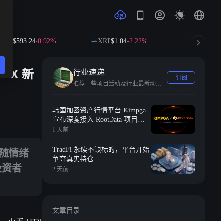
$593.24
-0.92%
XRP
$1.04
-2.22%
SOL
$73.42
-
TX 新
行业速递
订阅
推荐一些项目活动及行业最新动态。
TX 新上线资产再次释放强烈财富效应，成为本轮行情中投资者布局热点
韩国加密资产行情平台 Kimpga
宣布深度接入 RootData 项目热
度与增长指数等投研数据
1 天前
伴随情绪
TradFi 永续不缺标的，平台开始
争夺真实持仓
投资者
2 天前
文章目录