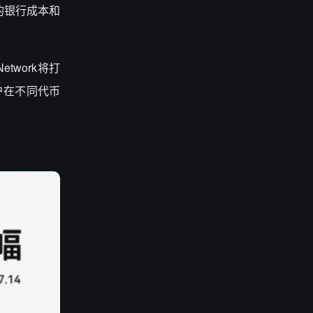
的银行成本和
twork将打
户在不同代币