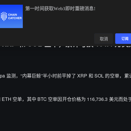
第一时间获取Web3即时重磅消息!
BTC
$64,274.02
-0.22%
ETH
$1,899.65
+0.31%
数据
发现
取消
订阅
P 和 SOL 空单，累计亏损 164.4 万美
xtpa 监测，“内幕巨鲸”半小时前平掉了 XRP 和 SOL 的空单，累计
 ETH 空单，其中 BTC 空单因开仓价格为 116,736.3 美元