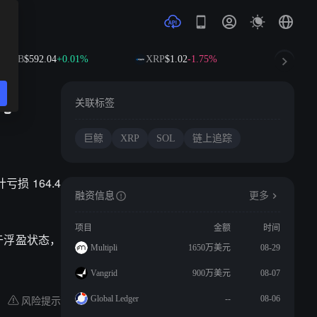
BNB
$592.04
+0.01%
XRP
$1.02
-1.75%
SOL
$72.
元
关联标签
巨鲸
XRP
SOL
链上追踪
亏损 164.4
融资信息
更多
项目
金额
时间
而处于浮盈状态，
Multipli
1650万美元
08-29
Vangrid
900万美元
08-07
风险提示
Global Ledger
--
08-06