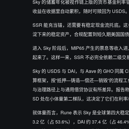
Sky
的储蓄年化被视作链上版的货币基金利率
收益在收据里自动累积，随时可赎回为
USDS
SSR
能充当锚，还需要有稳定现金流托底。这
淀下来的稳定资产，合规配置到短久期美国国
进入
Sky
阶段后，
MIP65
产生的票息等收入进
起来了。这样一来，
SSR
不必完全依赖二级交
Sky
的
USDS
与
DAI
，与
Aave
的
GHO
同属
C
算框架，按“抵押—铸造—偿还—销毁”的流程工
与治理路径上与通用借贷协议有所差异。报告
SD
处在小体量第二梯队，这决定了它们在利率
就体量而言，
Rune
表示
Sky
是全球第四大稳
3.2
亿（占
53.6%
），
DAI
约
37.4
亿（占
46.4