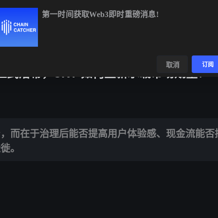
第一时间获取Web3即时重磅消息!
,964.83
+1.11%
ETH
$1,914.96
+0.80%
BNB
$592.04
-0.
数据
发现
取消
订阅
DAI 正式落幕，SKY 如何重新承载市场期望？
理后能否提高用户体验感、现金流能否持续入账、资金是否沿着利率锚稳
身，而在于治理后能否提高用户体验感、现金流能否
迁徙。