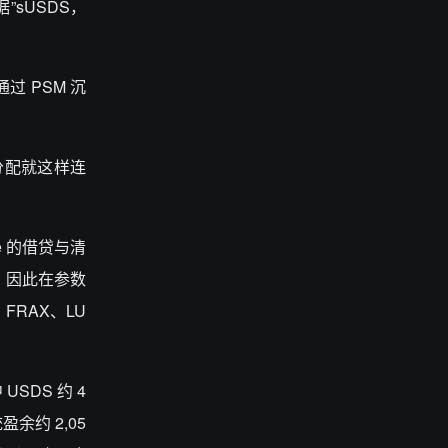
据”
sUSDS
，
通过
PSM
沉
分配就这样连
e
的借贷与清
，因此在参数
、
FRAX
、
LU
中
USDS
约
4
统盈余约
2,05