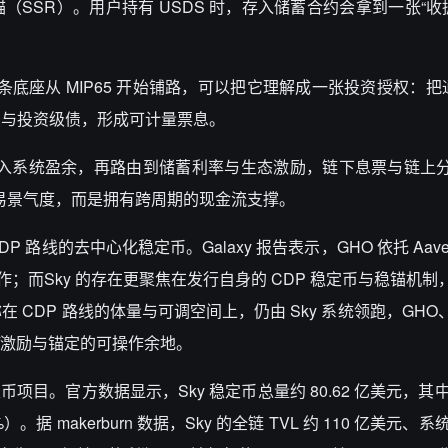
锚（
SSR
）。用户持有
USDS
时，存入储蓄合约会拿到一张“收
。
条底座从
MIP65
开始铺路，可以把它理解成一张投资授权：把
债与投资级债，形成可计量票息。
入系统盈余，再路由到储蓄利率与生态激励，链下息票与链上
易景气度，而是拥有跨周期的现金流支撑。
DP
路线的去中心化稳定币。
Galaxy
报告表示，
GHO
依托
Aav
作；而
Sky
的存在更聚焦在发行自身的
CDP
稳定币与稳锚机制
称在
CDP
路线的体量与可调空间上，仍由
Sky
系统领跑，
GHO
/
激励与锚定的可操作余地。
定币项目。官方数据显示，
Sky
稳定币总量约
80.62
亿美元，其
%
）。据
makerburn
数据，
Sky
的全链
TVL
约
110
亿美元、系