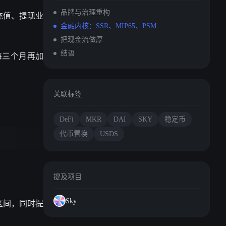
品牌与治理重构
充值、提现业
金融内核：SSR、MIP65、PSM
把现金流做厚
结语
每三个月再加
关联标签
DeFi
MKR
DAI
SKY
稳定币
代币置换
USDS
提及项目
Sky
区间，同时提