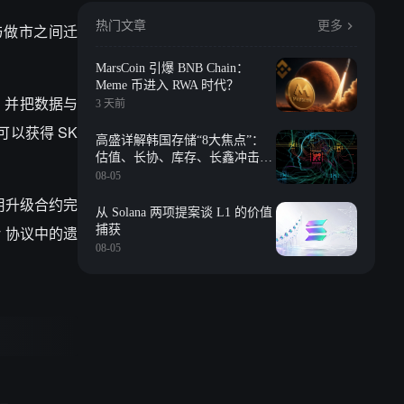
热门文章
更多
与做市之间迁
MarsCoin 引爆 BNB Chain：
Meme 币进入 RWA 时代？
，并把数据与
3 天前
可以获得
SK
高盛详解韩国存储“8大焦点”：
估值、长协、库存、长鑫冲击、
回购等
08-05
用升级合约完
从 Solana 两项提案谈 L1 的价值
y
协议中的遗
捕获
08-05