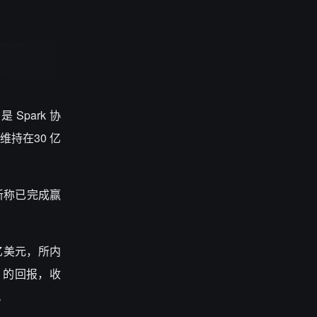
r
是
Spark
协
维持在
30
亿
新称已完成赢
亿美元，所内
%
的回报，收
。