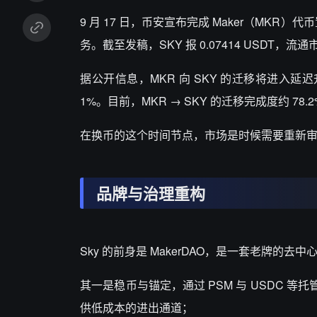
9
月
17
日，币安宣布完成
Maker
（
MKR
）代币
务。截至发稿，
SKY
报
0.07414 USDT
，流通
据公开信息，
MKR
向
SKY
的迁移将进入延迟
1%
。目前，
MKR
→
SKY
的迁移完成度约
78.
在换币的这个时间节点，市场是时候需要重新
品牌与治理重构
Sky
的前身是
MakerDAO
，是一套老牌的去中
其一是稳币与锚定，通过
PSM
与
USDC
等托
供低成本的进出通道；