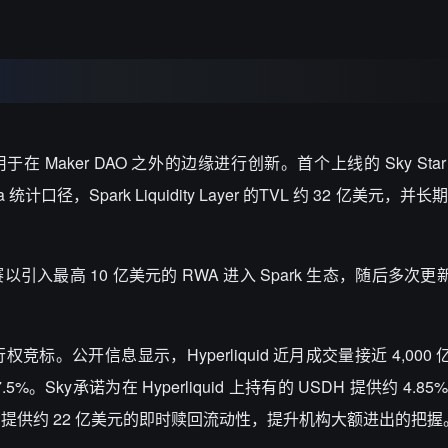
用于在
Maker DAO
之外的边缘进行创新。首个上线的
Sky Sta
a
统计口径，
Spark Liquidity Layer
的
TVL
约
32
亿美元，并长期
赛以引入最高
10
亿美元的
RWA
进入
Spark
生态，随后多次更
行权竞标。公开信息显示，
Hyperliquid
近月成交量接近
4,000
.5%
。
Sky
承诺为在
Hyperliquid
上持有的
USDH
提供约
4.85
M
提供约
22
亿美元的即时赎回流动性，提升机构大额进出的把握