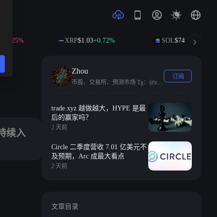
25%
XRP
$1.03
+0.72%
SOL
$74.12
+2.06%
Zhou
订阅
币股、交易所、预测市场 Tg：@zhoui1111
定迁徙。
trade.xyz 越做越大，HYPE 是最
后的赢家吗？
2 天前
持续入
Circle 二季度营收 7.01 亿美元不
及预期，Arc 成最大看点
2 天前
文章目录