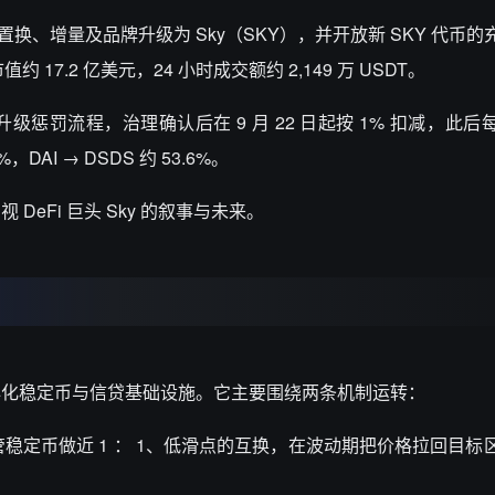
置换、增量及品牌升级为
Sky
（
SKY
），并开放新
SKY
代币的
市值约
17.2
亿美元，
24
小时成交额约
2,149
万
USDT
。
升级惩罚流程，治理确认后在
9
月
22
日起按
1%
扣减，此后
2%
，
DAI
→
DSDS
约
53.6%
。
审视
DeFi
巨头
Sky
的叙事与未来。
心化稳定币与信贷基础设施。它主要围绕两条机制运转：
管稳定币做近
1
：
1
、低滑点的互换，在波动期把价格拉回目标