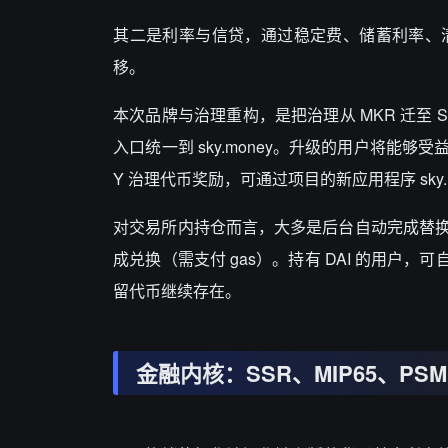
其二是利率与信贷，通过稳定费、储蓄利率、
移。
本次品牌与治理重构，是把治理从
MKR
迁至
S
入口统一到
sky.money
。升级的用户将能够受
Y
治理代币奖励，可通过项目的新应用程序
sky
对交易所内持仓而言，大多是后台自动完成替
成兑换（需支付
gas
）。持有
DAI
的用户，可
留代币继续存在。
金融内核：
SSR
、
MIP65
、
PSM