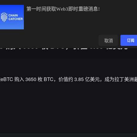
第一时间获取Web3即时重磅消息!
TC
$64,954.32
+0.27%
ETH
$1,917.81
+0.31%
BNB
$594
数据
发现
取消
订阅
购入 3650 枚 BTC，价值 3.85 亿美元
anjeBTC 购入 3650 枚 BTC，价值约 3.85 亿美元，成为拉丁