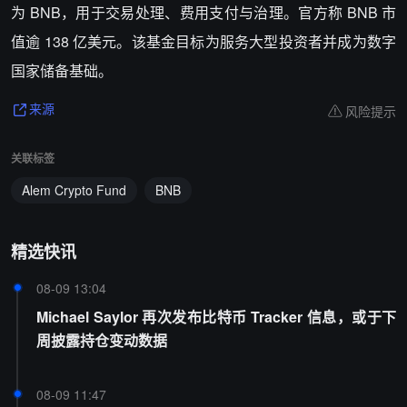
为 BNB，用于交易处理、费用支付与治理。官方称 BNB 市
值逾 138 亿美元。该基金目标为服务大型投资者并成为数字
国家储备基础。
风险提示
来源
关联标签
Alem Crypto Fund
BNB
精选快讯
08-09 13:04
Michael Saylor 再次发布比特币 Tracker 信息，或于下
周披露持仓变动数据
08-09 11:47