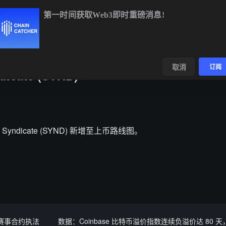
第一时间获取Web3即时重磅消息!
BTC
$65,081.73
+0.55%
ETH
$1,918.50
+0.38%
BN
数据
发现
取消
订阅
cate (SYND)
 Syndicate (SYND) 新增至上币路线图。
育赛事合约执法
数据：Coinbase 比特币溢价指数连续负溢价达 80 