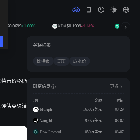
GE
$0.0699
+1.00%
ADA
$0.1999
-4.14%
BCH
$215.9
关联标签
比特币
ETF
成本价
，但比特币价格仍
融资信息
更多
项目
金额
时间
以评估突破潜
Multipli
1650万美元
08-29
Vangrid
900万美元
08-07
Dow Protocol
1050万美元
08-07