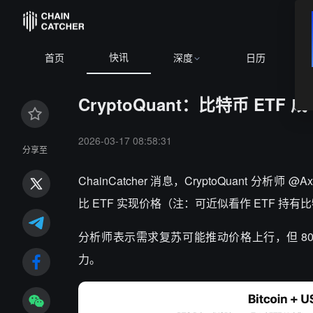
快讯
%
BNB
$592.44
+0.11%
XRP
$1.02
-2.16%
首页
深度
日历
CryptoQuant：比特币 ET
2026-03-17 08:58:31
分享至
ChainCatcher 消息，
CryptoQuant 分析师
比 ETF 实现价格（注：可近似看作 ETF 持有比
分析师表示需求复苏可能推动价格上行，但 80
力。