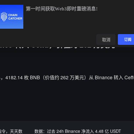
第一时间获取Web3即时重磅消息!
BTC
$64,262.78
-0.76%
ETH
$1,903.71
-0.42%
B
数据
发现
取消
订阅
nance 转入 Ceffu，价值约 262 万美元
14，4182.14 枚 BNB（价值约 262 万美元）从 Binance 转入 Cef
意指令，天天数
数据：过去 24h Binance 净流入 4.48 亿 USDT