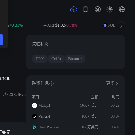
2.55
+0.31%
XRP
$1.02
-0.78%
SOL
$73.83
+1.3
关联标签
TRX
Ceffu
Binance
ance。
融资信息
更多
风险提示
项目
金额
时间
Multipli
1650万美元
08-29
Vangrid
900万美元
08-07
Dow Protocol
1050万美元
08-07
 万美元