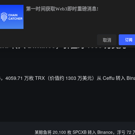
第一时间获取Web3即时重磅消息!
BTC
$64,928.13
+0.81%
ETH
$1,914.38
+0.47%
BNB
$59
数据
发现
取消
订阅
effu 转入 Binance，价值约 1303 万美元
06，4059.71 万枚 TRX（价值约 1303 万美元）从 Ceffu 转入 Bin
某鲸鱼将 20,100 枚 SPCXB 转入 Binance，浮亏 72