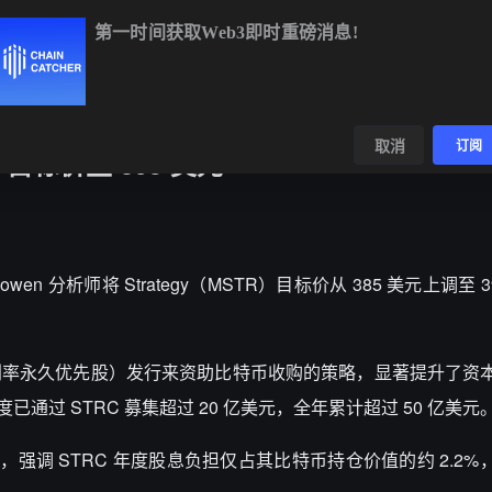
第一时间获取Web3即时重磅消息!
BTC
$65,006.24
+0.80%
ETH
$1,924.50
+1.11%
BN
数据
发现
取消
订阅
gy 目标价至 395 美元
TD Cowen 分析师将 Strategy（MSTR）目标价从 385 美元上调至
C（可变利率永久优先股）发行来资助比特币收购的策略，显著提升了
已通过 STRC 募集超过 20 亿美元，全年累计超过 50 亿美元
担忧，强调 STRC 年度股息负担仅占其比特币持仓价值的约 2.2