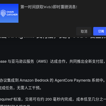
第一时间获取Web3即时重磅消息!
BTC
$64,922.00
+0.73%
ETH
$1,914.86
+0.98%
数据
发现
取消
订阅
作推出 AI Agents 支付层，支持 USDC 自
，Coinbase 与亚马逊云服务（AWS）达成合作，共同推出全新支付层，让 
议集成到 Amazon Bedrock 的 AgentCore Payments 系
并完成任务，无需人工干预。
ent Required”标准，交易可在约 200 毫秒内完成，成本低至几