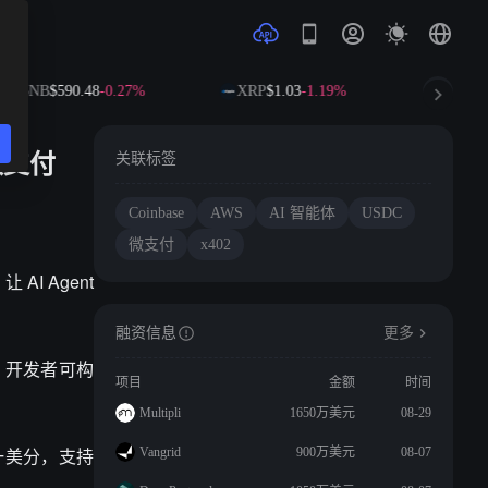
BNB
$590.48
-0.27%
XRP
$1.03
-1.19%
SOL
$7
主微支付
关联标签
Coinbase
AWS
AI 智能体
USDC
微支付
x402
AI Agent
融资信息
更多
统中。开发者可构
项目
金额
时间
Multipli
1650万美元
08-29
分之一美分，支持
Vangrid
900万美元
08-07