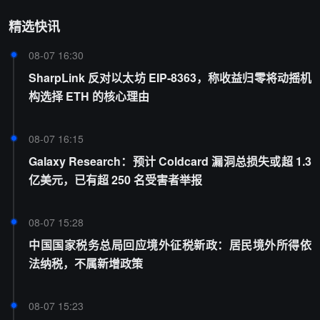
精选快讯
08-07 16:30
SharpLink 反对以太坊 EIP-8363，称收益归零将动摇机
构选择 ETH 的核心理由
08-07 16:15
Galaxy Research：预计 Coldcard 漏洞总损失或超 1.3
亿美元，已有超 250 名受害者举报
08-07 15:28
中国国家税务总局回应境外征税新政：居民境外所得依
法纳税，不属新增政策
08-07 15:23