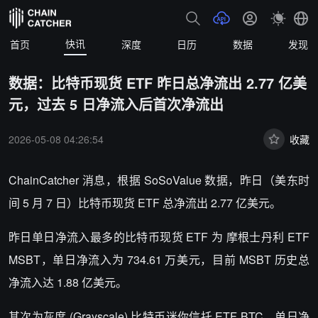
快讯
首页
深度
日历
数据
发现
数据：比特币现货 ETF 昨日总净流出 2.77 亿美
元，过去 5 日净流入后首次净流出
2026-05-08 04:26:54
收藏
ChainCatcher 消息，
根据 SoSoValue 数据，昨日（美东时
间 5 月 7 日）比特币现货 ETF 总净流出 2.77 亿美元。
昨日单日净流入最多的比特币现货 ETF 为 摩根士丹利 ETF
MSBT，单日净流入为 734.61 万美元，目前 MSBT 历史总
净流入达 1.88 亿美元。
其次为灰度 (Grayscale) 比特币迷你信托 ETF BTC，单日净